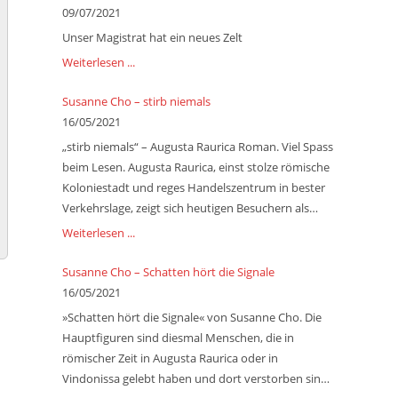
09/07/2021
Unser Magistrat hat ein neues Zelt
Weiterlesen ...
Susanne Cho – stirb niemals
16/05/2021
„stirb niemals“ – Augusta Raurica Roman. Viel Spass
beim Lesen. Augusta Raurica, einst stolze römische
Koloniestadt und reges Handelszentrum in bester
Verkehrslage, zeigt sich heutigen Besuchern als
größter archäologischer Park auf schweizerischem
Weiterlesen ...
Gebiet. In diesem Roman ist die Römerstadt
Hauptthema, zugleich aber auch Rahmen für
Susanne Cho – Schatten hört die Signale
Geschichten und Geschichte aus verschiedenen
16/05/2021
Jahrhunderten. Die antiken Götter erwachen zu
»Schatten hört die Signale« von Susanne Cho. Die
neuem Leben, geben sich aber nicht zufrieden mit
Hauptfiguren sind diesmal Menschen, die in
einer Existenz in der Museumsvitrine. Nach
römischer Zeit in Augusta Raurica oder in
jahrhundertelangem Schlaf versuchen sie, sich
Vindonissa gelebt haben und dort verstorben sind.
einen Überblick über ihre Vergangenheit zu