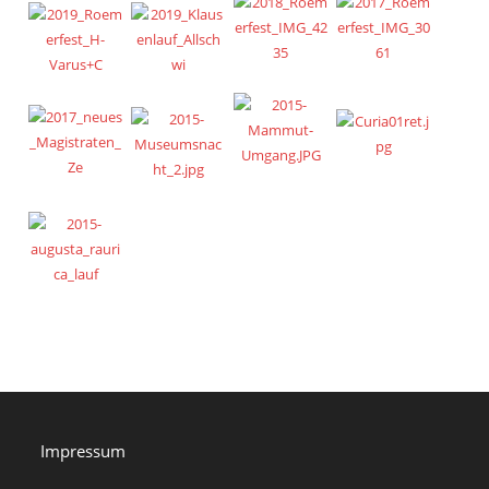
Menschen damals gewusst, dass man sich nach so vielen
Jahrhunderten ihrer erinnert, wäre das wohl Grund tiefster
Befriedigung gewesen. Anders als in christlichem Denken
erwarteten sie nach dem Tod lediglich ein trostloses Dasein als
Schattenwesen in der Unterwelt. Hoffnung setzte man da eher auf
die Hinterbliebenen, die sich der Verstorbenen erinnern sollten,
ihrer Taten, ihrer Karriere, ihres Erfolges. Selbst diejenigen, die nie
ein rituelles Begräbnis erfahren haben – ein Umstand, den jeder
Römer zutiefst fürchtete –, treten nun durch die heutige
Forschungsarbeit aus dem Dunkel des Orcus hervor.
Impressum